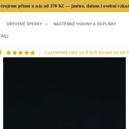
a zdarma. Vrácení nebo výměna zboží zdarma, a to až do 30 d
írujeme přímo u nás od 370 Kč — jméno, datum i osobní vzka
Kontakt: +421 915 452 081 · info@waidzeit.sk
DŘEVENÉ ŠPERKY
NÁSTĚNNÉ HODINY A DOPLŇKY
FAQ)
0
Customers rate us 5.0/5 based on 66 r