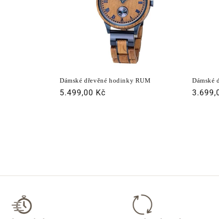
Dámské dřevěné hodinky RUM
Dámské d
Běžná
5.499,00 Kč
Běžná
3.699,
cena
cena