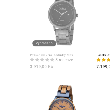
Vyprodáno
Pánské dřevěné hodinky Max
Pánské d
3 recenze
Běžná
3.919,00 Kč
Běžná
7.199,
cena
cena