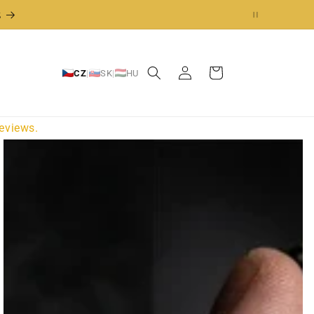
nů.
z
Přihlásit
Košík
CZ
|
SK
|
HU
se
eviews.